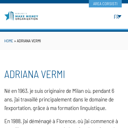
Skip
AREA CORSISTI
to
content
FR
HOME
»
ADRIANA VERMI
ADRIANA VERMI
Né en 1963, je suis originaire de Milan où, pendant 6
ans, j’ai travaillé principalement dans le domaine de
l’exportation, grâce à ma formation linguistique.
En 1988, j’ai déménagé à Florence, où j’ai commencé à