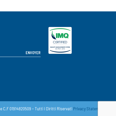
 C.F 01914820509 – Tutti i Diritti Riservati
Privacy Statement
|