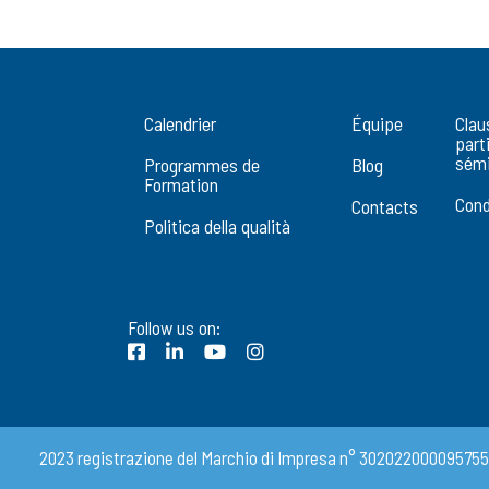
Calendrier
Équipe
Clau
part
sémi
Programmes de
Blog
Formation
Cond
Contacts
Politica della qualità
Follow us on:
2023 registrazione del Marchio di Impresa n° 302022000095755 MM