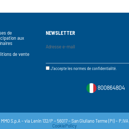
ses de
NEWSLETTER
icipation aux
naires
itions de vente
J'accepte les normes de confidentialité.
800864804
O S.p.A – via Lenin 132/P – 56017 – San Giuliano Terme (PI) – P.IVA e
CookiePolicy