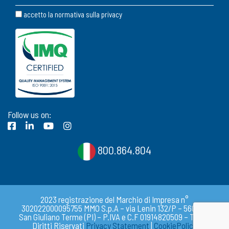
accetto la normativa sulla
privacy
Follow us on:
800.864.804
2023 registrazione del Marchio di Impresa n°
302022000095755 MMO S.p.A – via Lenin 132/P – 56017 –
San Giuliano Terme (PI) – P.IVA e C.F 01914820509 – Tutti i
Diritti Riservati
Privacy Statement
|
CookiePolicy