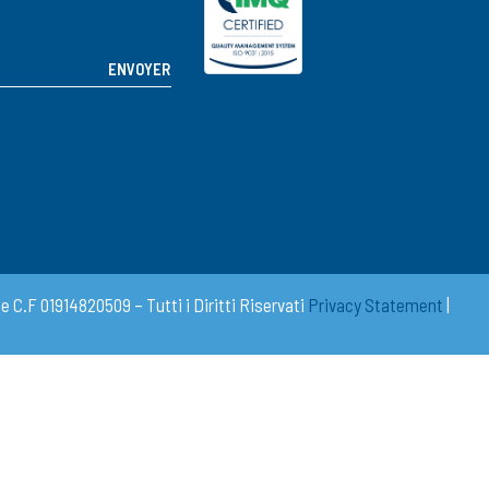
 C.F 01914820509 – Tutti i Diritti Riservati
Privacy Statement
|