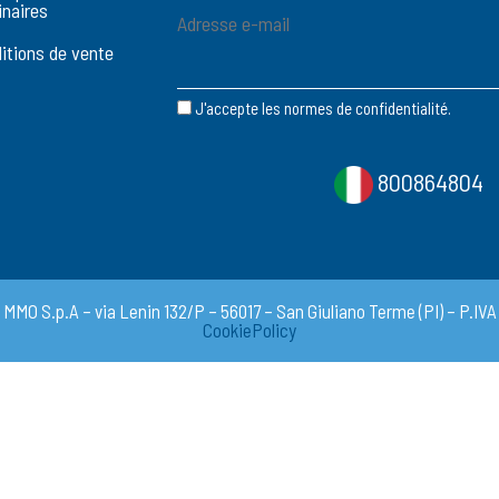
naires
itions de vente
J'accepte les normes de confidentialité.
800864804
O S.p.A – via Lenin 132/P – 56017 – San Giuliano Terme (PI) – P.IVA e
CookiePolicy