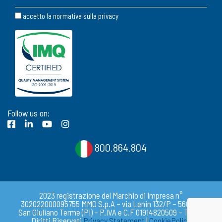
accetto la normativa sulla
privacy
Follow us on:
800.864.804
2023 registrazione del Marchio di Impresa n°
302022000095755 MMO S.p.A – via Lenin 132/P – 56017 –
San Giuliano Terme (PI) – P.IVA e C.F 01914820509 – Tutti i
Diritti Riservati
Privacy Statement
|
CookiePolicy