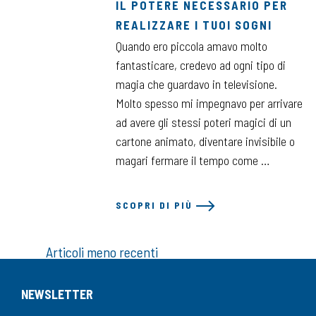
IL POTERE NECESSARIO PER
REALIZZARE I TUOI SOGNI
Quando ero piccola amavo molto
fantasticare, credevo ad ogni tipo di
magia che guardavo in televisione.
Molto spesso mi impegnavo per arrivare
ad avere gli stessi poteri magici di un
cartone animato, diventare invisibile o
magari fermare il tempo come …
SCOPRI DI PIÙ
Navigazione
Articoli meno recenti
articoli
NEWSLETTER