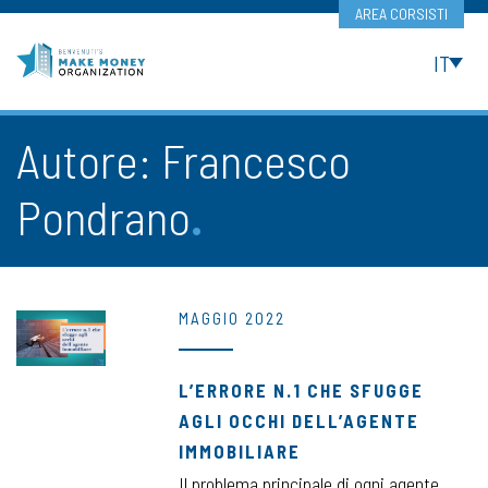
Skip
AREA CORSISTI
to
content
IT
Autore:
Francesco
Pondrano
MAGGIO 2022
L’ERRORE N.1 CHE SFUGGE
AGLI OCCHI DELL’AGENTE
IMMOBILIARE
Il problema principale di ogni agente